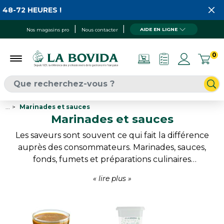
EURES !
AIDE EN LIGNE
Nos magasins pro
Nous contacter
0
...
Marinades et sauces
Marinades et sauces
Les saveurs sont souvent ce qui fait la différence
auprès des consommateurs. Marinades, sauces,
fonds, fumets et préparations culinaires
permettent d'enrichir les recettes tout en
apportant caractère et gourmandise aux produits.
Viandes, poissons, volailles ou préparations traiteur
bénéficient ainsi d'assaisonnements variés qui
favorisent la différenciation de l'offre. Une