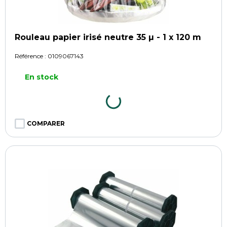
Rouleau papier irisé neutre 35 µ - 1 x 120 m
Référence :
0109067143
En stock
COMPARER