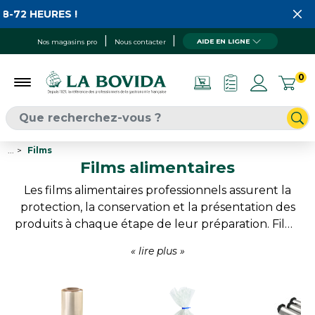
EURES !
AIDE EN LIGNE
Nos magasins pro
Nous contacter
0
...
Films
Films alimentaires
Les films alimentaires professionnels assurent la
protection, la conservation et la présentation des
produits à chaque étape de leur préparation. Films
étirables, aluminium, films de cuisson, films de
scellage ou feuilles alimentaires répondent aux
besoins quotidiens des boucheries, charcuteries,
traiteurs et commerces alimentaires. Ils
permettent de préserver la fraîcheur des produits