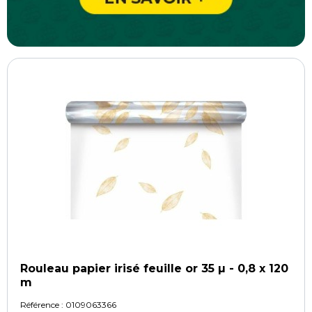
Rouleau papier irisé feuille or 35 µ - 0,8 x 120
m
Référence :
0109063366