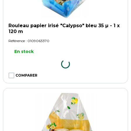
Rouleau papier irisé "Calypso" bleu 35 µ - 1 x
120 m
Référence :
0109063370
En stock
COMPARER