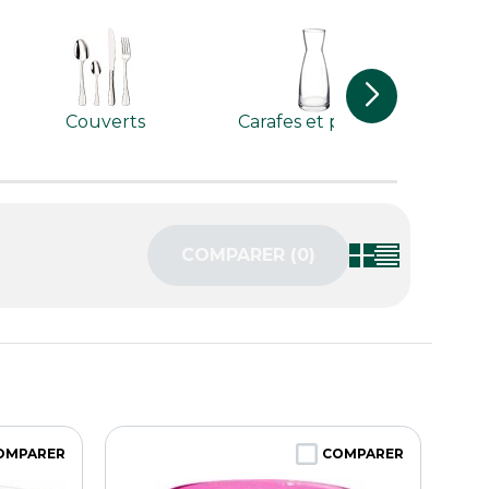
Bols
Couverts
Carafes et pichets
COMPARER (
0
)‎
OMPARER
COMPARER