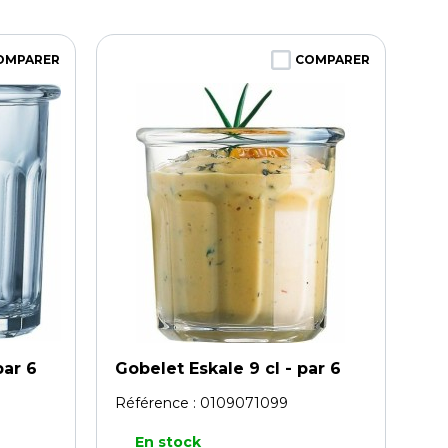
OMPARER
COMPARER
par 6
Gobelet Eskale 9 cl - par 6
Référence :
0109071099
En stock