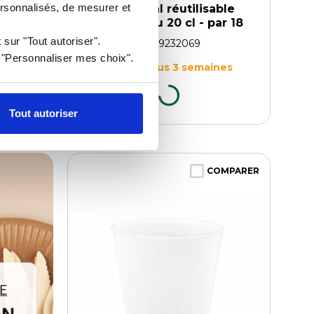
ersonnalisés, de mesurer et
ble
Verre végétal réutilisable
 par 18
Lilitouch bleu 20 cl - par 18
 sur "Tout autoriser".
Référence :
0109232069
r "Personnaliser mes choix".
nes
Livraison sous 3 semaines
Tout autoriser
COMPARER