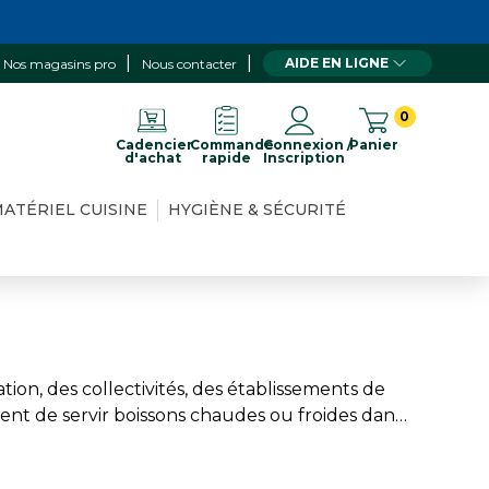
AIDE EN LIGNE
Nos magasins pro
Nous contacter
0
Cadencier
Commande
Connexion /
Panier
d'achat
rapide
Inscription
ATÉRIEL CUISINE
HYGIÈNE & SÉCURITÉ
ion, des collectivités, des établissements de
ent de servir boissons chaudes ou froides dans
uotidien, avec des solutions résistantes et