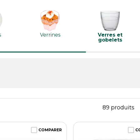
s
Verrines
Verres et
gobelets
89
produits
COMPARER
C