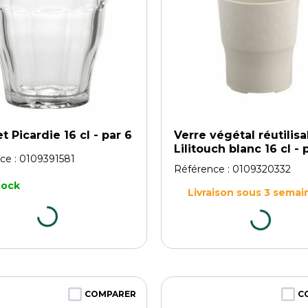
t Picardie 16 cl - par 6
Verre végétal réutilisa
Lilitouch blanc 16 cl - 
ce :
0109391581
Référence :
0109320332
tock
Livraison sous 3 semai
COMPARER
C