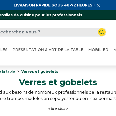
LIVRAISON RAPIDE SOUS 48-72 HEURES !
ensiles de cuisine pour les professionnels
ILES
PRÉSENTATION & ART DE LA TABLE
MOBILIER
M
 la table
Verres et gobelets
Verres et gobelets
 aux besoins de nombreux professionnels de la restaurat
verre trempé, modèles en copolyester ou en inox permett
 gamme conçue pour répondre aux exigences du service q
faciles d'entretien.