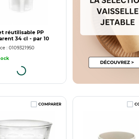
t réutilisable PP
arent 34 cl - par 10
ce :
0109321950
tock
COMPARER
C