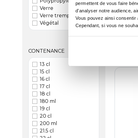
Polypropylène
permettent de vous faire béné
Verre 
Verre
Lilitou
d'analyser notre audience, ai
Verre trempé
Vous pouvez ainsi consentir à 
Référen
Végétal
Cependant, si vous ne souhait
Livr
CONTENANCE
13 cl
15 cl
16 cl
17 cl
18 cl
180 ml
19 cl
20 cl
200 ml
21.5 cl