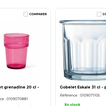
COMPARER
C
t grenadine 20 cl -
Gobelet Eskale 31 cl - 
Référence :
0109071105
ce :
0109070881
En stock