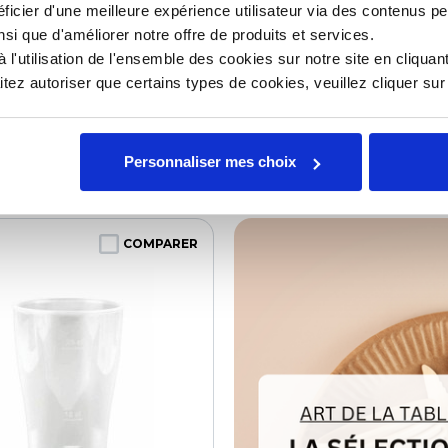
ficier d'une meilleure expérience utilisateur via des contenus p
végétal réutilisable
Verre végétal réutilisa
ch blanc 20 cl - par 18
Lilitouch rouge 20 cl -
nsi que d'améliorer notre offre de produits et services.
l'utilisation de l'ensemble des cookies sur notre site en cliquant
ce :
0109232046
Référence :
0109232075
ez autoriser que certains types de cookies, veuillez cliquer su
aison sous 3 semaines
Livraison sous 3 semai
Personnaliser mes choix
COMPARER