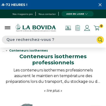
HEURES !
AIDE EN LIGNE
Nos magasins pro
Nous contacter
0
...
Conteneurs isothermes
Conteneurs isothermes
professionnels
Les conteneurs isothermes professionnels
assurent le maintien en température des
préparations lors du transport, du stockage ou du
service. Chauds ou froids, les aliments conservent
leurs qualités grâce à des équipements conçus
pour répondre aux exigences des traiteurs,
collectivités, cuisines centrales et professionnels de