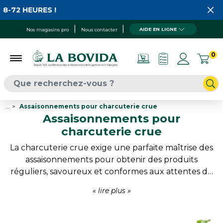
URES !
AIDE EN LIGNE
Nos magasins pro
Nous contacter
0
...
Assaisonnements pour charcuterie crue
Assaisonnements pour
charcuterie crue
La charcuterie crue exige une parfaite maîtrise des
assaisonnements pour obtenir des produits
réguliers, savoureux et conformes aux attentes de
la clientèle. Destinés à la fabrication de saucisses
fraîches, merguez, chipolatas ou préparations
farcies, ces mélanges permettent d’apporter du
goût tout en facilitant les opérations de