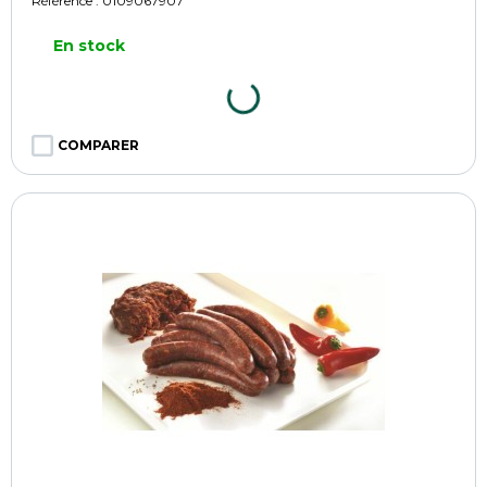
Référence :
0109067907
En stock
COMPARER