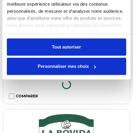
meilleure expérience utilisateur via des contenus
personnalisés, de mesurer et d'analyser notre audience,
ainsi que d'améliorer notre offre de produits et services.
Vous pouvez ainsi consentir à l'utilisation de l'ensemble
des cookies sur notre site en cliquant sur "Tout
autoriser". Cependant, si vous ne souhaitez autoriser que
Ferments de protection frais et cuit - sachet
certains types de cookies, veuillez cliquer sur
Tout autoriser
de 20 g
"Personnaliser mes choix".
Référence :
0109477654
Personnaliser mes choix
En stock
COMPARER