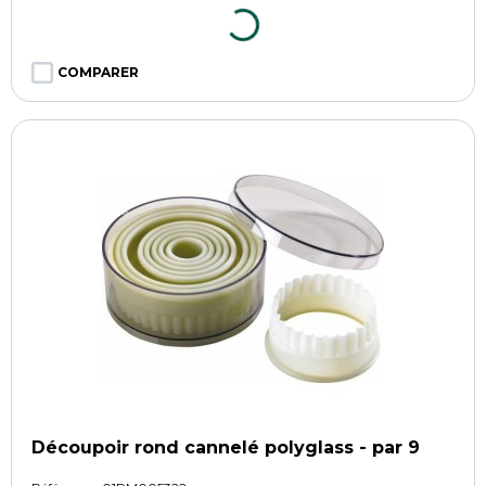
COMPARER
Découpoir rond cannelé polyglass - par 9