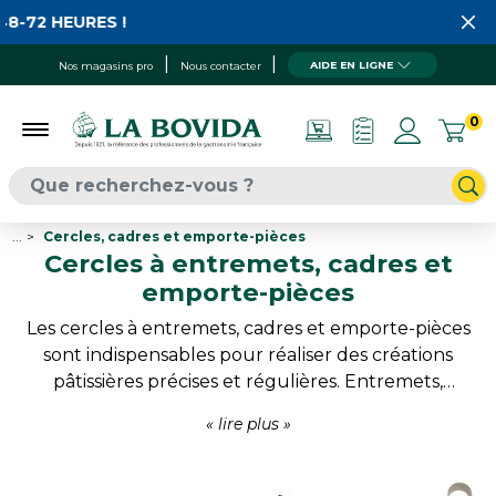
EURES !
AIDE EN LIGNE
Nos magasins pro
Nous contacter
0
...
Cercles, cadres et emporte-pièces
Cercles à entremets, cadres et
emporte-pièces
Les cercles à entremets, cadres et emporte-pièces
sont indispensables pour réaliser des créations
pâtissières précises et régulières. Entremets,
mousses, tartes, vacherins ou desserts individuels
bénéficient d’une mise en forme nette qui facilite
le montage et sublime la présentation finale.
Disponibles dans de nombreux formats, ces