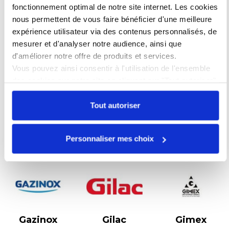
fonctionnement optimal de notre site internet. Les cookies
nous permettent de vous faire bénéficier d'une meilleure
G
expérience utilisateur via des contenus personnalisés, de
mesurer et d'analyser notre audience, ainsi que
d'améliorer notre offre de produits et services.
Vous pouvez ainsi consentir à l'utilisation de l'ensemble
des cookies sur notre site en cliquant sur "Tout autoriser".
Cependant, si vous ne souhaitez autoriser que certains
types de cookies, veuillez cliquer sur "Personnaliser mes
Tout autoriser
Garcia de
Garcima
Gault &
choix".
Pou
Frémont
Voir les 31
Personnaliser mes choix
Voir les 96
Voir les 36
produits
produits
produits
Gazinox
Gilac
Gimex