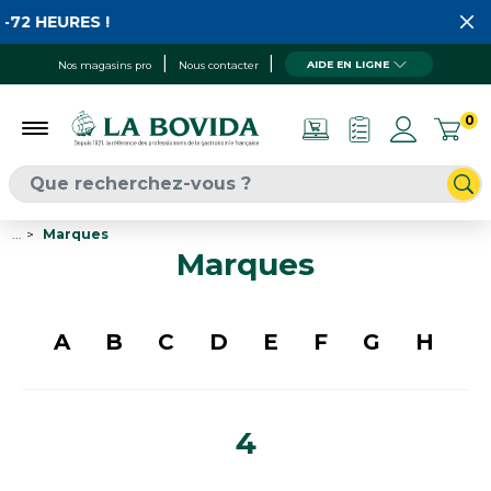
EURES !
AIDE EN LIGNE
Nos magasins pro
Nous contacter
0
...
Marques
Marques
A
B
C
D
E
F
G
H
I
4