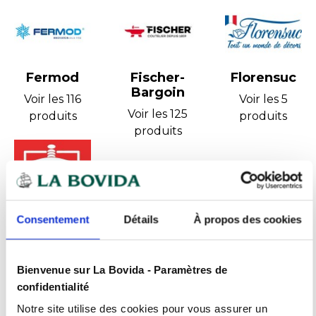
Fermod
Fischer-
Florensuc
Bargoin
Voir les 116
Voir les 5
Voir les 125
produits
produits
produits
Consentement
Détails
À propos des cookies
Fonderie
Furnotel
de
Voir les 2
Crézancy
produits
Bienvenue sur La Bovida - Paramètres de
Voir les 22
confidentialité
produits
Notre site utilise des cookies pour vous assurer un