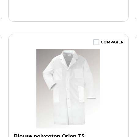
COMPARER
Blouse polycoton Orion T5