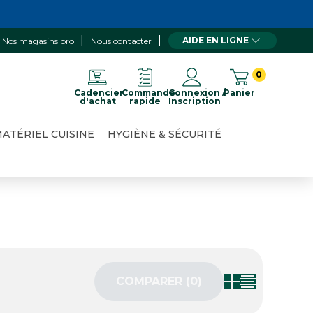
AIDE EN LIGNE
Nos magasins pro
Nous contacter
0
Cadencier
Commande
Connexion /
Panier
d'achat
rapide
Inscription
ATÉRIEL CUISINE
HYGIÈNE & SÉCURITÉ
COMPARER (
0
)‎