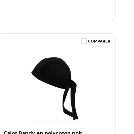
COMPARER
Calot Bandy en polycoton noir