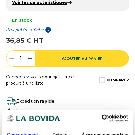
Voir les caractéristiques
En stock
Prix public affiché
36,85 € HT
AJOUTER AU PANIER
Connectez-vous pour ajouter ce
COMPARER
produit à une liste
Expédition
rapide
Des experts
à votre écoute
Paiement
100% sécurisé
Devis
gratuits
Consentement
Détails
À propos des cookies