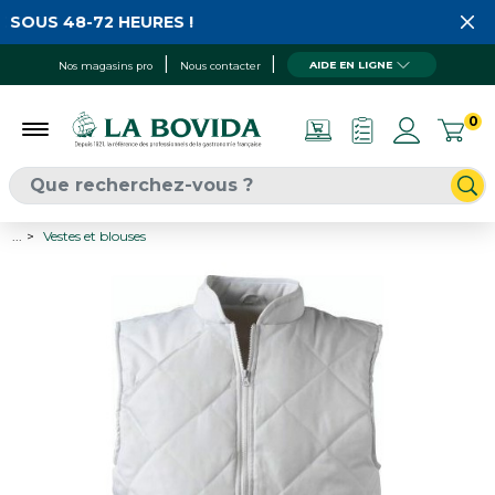
 SOUS 48-72 HEURES !
AIDE EN LIGNE
Nos magasins pro
Nous contacter
0
...
Vestes et blouses