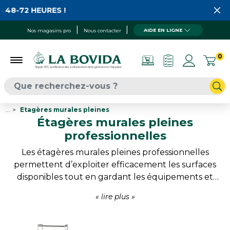
-72 HEURES !
AIDE EN LIGNE
Nos magasins pro
Nous contacter
0
...
Etagères murales pleines
Étagères murales pleines
professionnelles
Les étagères murales pleines professionnelles
permettent d’exploiter efficacement les surfaces
disponibles tout en gardant les équipements et
consommables à portée de main. Leur conception
en inox répond parfaitement aux exigences
d’hygiène des métiers de bouche et facilite
l’entretien quotidien. Adaptées aux cuisines