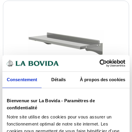
Consentement
Détails
À propos des cookies
Étagère murale pleine 160 x 30 cm
Bienvenue sur La Bovida - Paramètres de
Référence :
0109451891
confidentialité
Livraison sous 3 semaines
Notre site utilise des cookies pour vous assurer un
fonctionnement optimal de notre site internet. Les
cookies nous permettent de vous faire bénéficier d'une