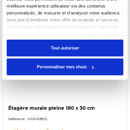
meilleure expérience utilisateur via des contenus
COMPARER
personnalisés, de mesurer et d'analyser notre audience,
ainsi que d'améliorer notre offre de produits et services.
Vous pouvez ainsi consentir à l'utilisation de l'ensemble
des cookies sur notre site en cliquant sur "Tout
autoriser". Cependant, si vous ne souhaitez autoriser que
certains types de cookies, veuillez cliquer sur
Tout autoriser
"Personnaliser mes choix".
Personnaliser mes choix
Étagère murale pleine 180 x 30 cm
Référence :
0109451892