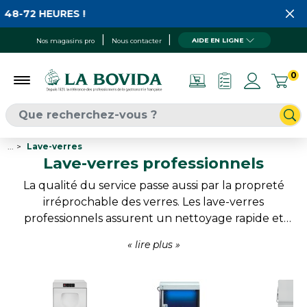
2 HEURES !
AIDE EN LIGNE
Nos magasins pro
Nous contacter
0
...
Lave-verres
Lave-verres professionnels
La qualité du service passe aussi par la propreté
irréprochable des verres. Les lave-verres
professionnels assurent un nettoyage rapide et
efficace tout en préservant la transparence et
l'éclat des contenants. Associés à des systèmes de
traitement de l'eau et à des accessoires adaptés, ils
permettent d'obtenir un résultat constant même
en utilisation intensive. Un équipement