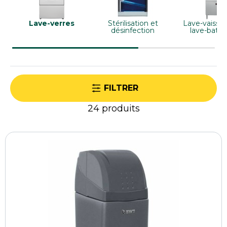
indispensable pour les bars, restaurants,
boulangeries et établissements recevant du
Lave-verres
Stérilisation et
Lave-vaissel
désinfection
lave-batte
public.
FILTRER
24
produits