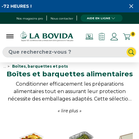
URES !
AIDE EN LIGNE
Nos magasins pro
Nous contacter
0
...
Boîtes, barquettes et pots
Boîtes et barquettes alimentaires
Conditionner efficacement les préparations
alimentaires tout en assurant leur protection
nécessite des emballages adaptés. Cette sélection
de boîtes et barquettes alimentaires répond aux
besoins des métiers de bouche pour la vente à
emporter, le libre-service, le stockage ou la
présentation. Les nombreux formats disponibles
permettent de conditionner aussi bien des plats