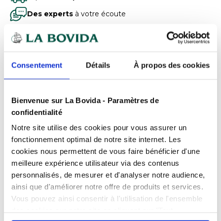
Des experts
à votre écoute
Paiement
100% sécurisé
Devis
gratuits
Consentement
Détails
À propos des cookies
Présentation
Bienvenue sur La Bovida - Paramètres de
Barquette compartimentée pour plats
confidentialité
complets à emporter
Caractéristiques
Notre site utilise des cookies pour vous assurer un
fonctionnement optimal de notre site internet. Les
La barquette Multipack PET 3 compartiments 1050
Compatibilité
Congélateur
cookies nous permettent de vous faire bénéficier d'une
ml est conçue pour le conditionnement de plats
Documents téléchargeables
meilleure expérience utilisateur via des contenus
complets nécessitant une séparation nette des
Conditionnement
Carton de 200
aliments. Elle répond parfaitement aux besoins des
personnalisés, de mesurer et d'analyser notre audience,
FPP_0100192069.PDF
Contenance
1050 ml
traiteurs, restaurateurs et acteurs de la vente à
ainsi que d'améliorer notre offre de produits et services.
emporter souhaitant préserver textures, saveurs et
Vous pouvez ainsi consentir à l'utilisation de l'ensemble
Couleur
Transparent
présentation jusqu’à la consommation.
des cookies sur notre site en cliquant sur "Tout
Échangez par écrit
Grâce à ses trois compartiments intégrés, elle