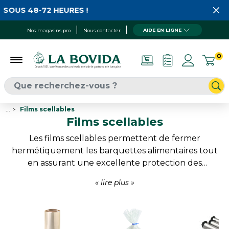
OUS 48-72 HEURES !
AIDE EN LIGNE
Nos magasins pro
Nous contacter
0
...
Films scellables
Films scellables
Les films scellables permettent de fermer
hermétiquement les barquettes alimentaires tout
en assurant une excellente protection des
produits. Adaptés aux préparations fraîches, plats
cuisinés, viandes et produits traiteur, ils
contribuent à prolonger la conservation tout en
garantissant une présentation professionnelle. Les
différentes technologies de scellage répondent