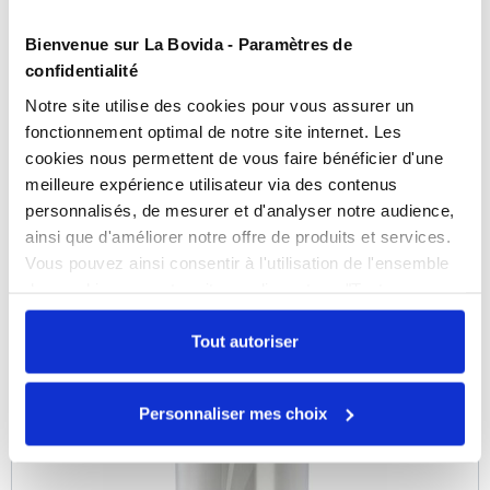
Film pelable 190 mm x 500 m
Bienvenue sur La Bovida - Paramètres de
confidentialité
Référence :
0101014261
Notre site utilise des cookies pour vous assurer un
En stock
fonctionnement optimal de notre site internet. Les
cookies nous permettent de vous faire bénéficier d'une
meilleure expérience utilisateur via des contenus
personnalisés, de mesurer et d'analyser notre audience,
COMPARER
ainsi que d'améliorer notre offre de produits et services.
Vous pouvez ainsi consentir à l'utilisation de l'ensemble
des cookies sur notre site en cliquant sur "Tout
autoriser". Cependant, si vous ne souhaitez autoriser que
certains types de cookies, veuillez cliquer sur
Tout autoriser
"Personnaliser mes choix".
Personnaliser mes choix