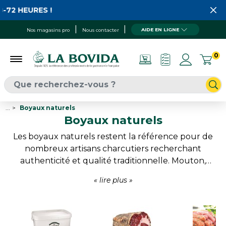
URES !
AIDE EN LIGNE
Nos magasins pro
Nous contacter
0
...
Boyaux naturels
Boyaux naturels
Les boyaux naturels restent la référence pour de
nombreux artisans charcutiers recherchant
authenticité et qualité traditionnelle. Mouton,
porc ou bœuf permettent de répondre à la
fabrications des merguez aux saucissons en
passant par les saucisses et spécialités régionales.
Leur aspect naturel participe à la valorisation des
produits finis tout en offrant une excellente tenue