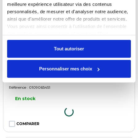
meilleure expérience utilisateur via des contenus
personnalisés, de mesurer et d'analyser notre audience,
ainsi que d'améliorer notre offre de produits et services.
Vous pouvez ainsi consentir à l'utilisation de l'ensemble
des cookies sur notre site en cliquant sur "Tout
autoriser". Cependant, si vous ne souhaitez autoriser que
certains types de cookies, veuillez cliquer sur
Tout autoriser
"Personnaliser mes choix".
Personnaliser mes choix
Gros de bœuf coupé ficelé ⌀ 55/60 - par 30
m
Référence :
0109065451
En stock
COMPARER