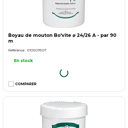
Boyau de mouton Bo'vite ⌀ 24/26 A - par 90
m
Référence :
0109011907
En stock
COMPARER