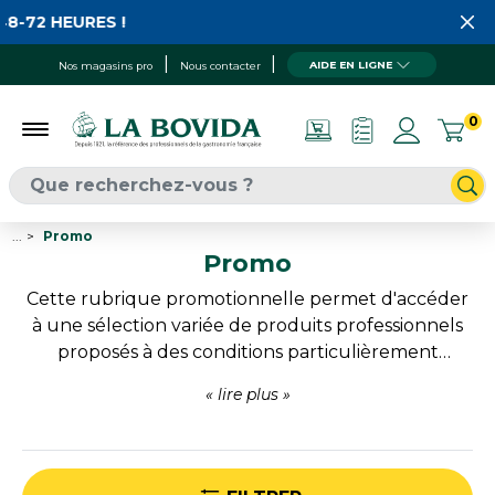
EURES !
AIDE EN LIGNE
Nos magasins pro
Nous contacter
0
...
Promo
Promo
Cette rubrique promotionnelle permet d'accéder
à une sélection variée de produits professionnels
proposés à des conditions particulièrement
attractives. Ingrédients, emballages,
consommables, décoration ou produits techniques
viennent répondre à de nombreux besoins du
quotidien. Une excellente opportunité pour
compléter ses approvisionnements, découvrir de