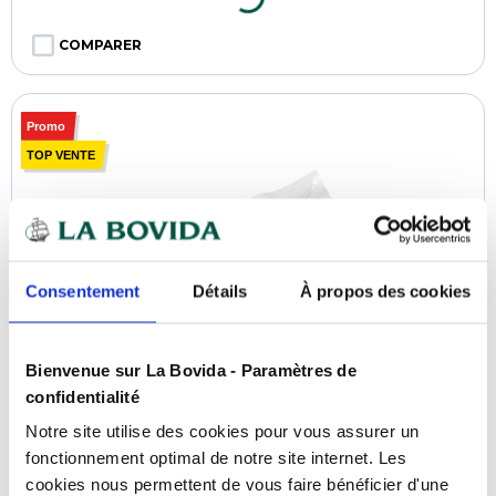
COMPARER
Promo
TOP VENTE
Consentement
Détails
À propos des cookies
Bienvenue sur La Bovida - Paramètres de
confidentialité
Sac sous vide de conservation 90 µ 20 x 30
Notre site utilise des cookies pour vous assurer un
cm - par 100
fonctionnement optimal de notre site internet. Les
cookies nous permettent de vous faire bénéficier d'une
Référence :
0100232109