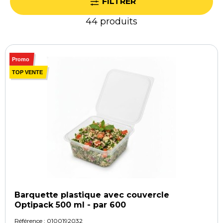
FILTRER
nouvelles références et optimiser ses achats tout
en conservant un niveau de qualité élevé.
44
produits
Promo
TOP VENTE
Barquette plastique avec couvercle
Optipack 500 ml - par 600
Référence :
0100192032