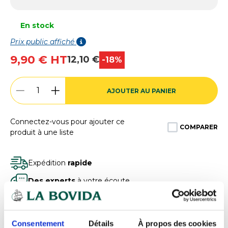
En stock
Prix public affiché
9,90 € HT
12,10 €
-18%
AJOUTER AU PANIER
Connectez-vous pour ajouter ce
COMPARER
produit à une liste
Expédition
rapide
Des experts
à votre écoute
Paiement
100% sécurisé
Devis
gratuits
Consentement
Détails
À propos des cookies