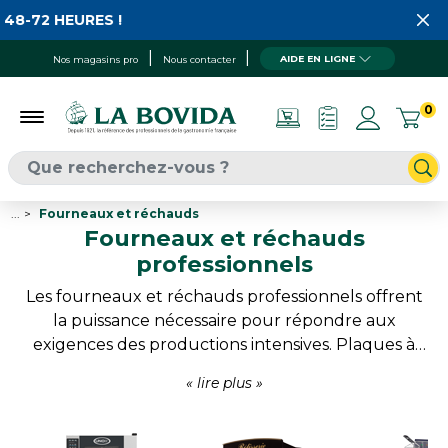
HEURES !
AIDE EN LIGNE
Nos magasins pro
Nous contacter
0
...
Fourneaux et réchauds
Fourneaux et réchauds
professionnels
Les fourneaux et réchauds professionnels offrent
la puissance nécessaire pour répondre aux
exigences des productions intensives. Plaques à
induction, réchauds gaz, tables de cuisson,
cuiseurs grande capacité ou solutions spécialisées
permettent d’adapter les équipements à chaque
activité. Restaurateurs, traiteurs, collectivités et