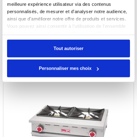
meilleure expérience utilisateur via des contenus
personnalisés, de mesurer et d'analyser notre audience,
Plaque à induction 2700 W
ainsi que d'améliorer notre offre de produits et services.
Référence :
0109388654
Vous pouvez ainsi consentir à l'utilisation de l'ensemble
des cookies sur notre site en cliquant sur "Tout
En stock
autoriser". Cependant, si vous ne souhaitez autoriser que
certains types de cookies, veuillez cliquer sur
Tout autoriser
"Personnaliser mes choix".
COMPARER
Personnaliser mes choix