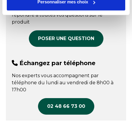
Puissance : 18,5W
Personnaliser mes choix
Nos experts sont disponibles par écrit pour
Norme CE
oui
répondre à toutes vos questions sur le
produit
Origine
Fabrication Française
Poids
140 kg
POSER UNE QUESTION
Profondeur
92.5 cm
Fabriqué en France
Oui
Échangez par téléphone
Nos experts vous accompagnent par
téléphone du lundi au vendredi de 8h00 à
17h00
02 48 66 73 00