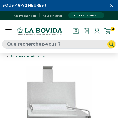
 SOUS 48-72 HEURES !
AIDE EN LIGNE
Nos magasins pro
Nous contacter
0
...
Fourneaux et réchauds