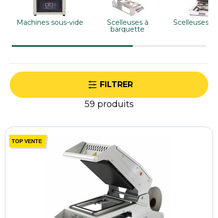
faciliter le conditionnement, la conservation et les
cuissons à basse température au quotidien.
Machines sous-vide
Scelleuses à
Scelleuses à 
barquette
FILTRER
59
produits
TOP VENTE