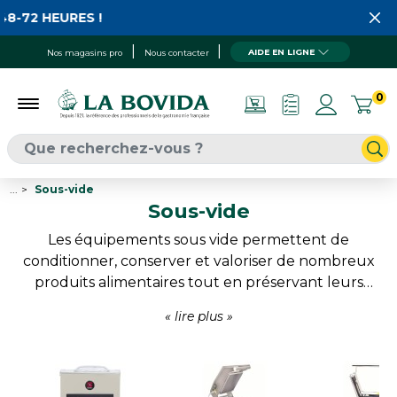
EURES !
AIDE EN LIGNE
Nos magasins pro
Nous contacter
0
...
Sous-vide
Sous-vide
Les équipements sous vide permettent de
conditionner, conserver et valoriser de nombreux
produits alimentaires tout en préservant leurs
qualités gustatives. Machines sous vide,
thermoscelleuses, thermoplongeurs et accessoires
répondent aux besoins des bouchers, charcutiers,
traiteurs, restaurateurs et professionnels des
métiers de bouche. Une sélection conçue pour