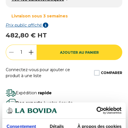
Livraison sous 3 semaines
Prix public affiché
482,80 € HT
AJOUTER AU PANIER
Connectez-vous pour ajouter ce
COMPARER
produit à une liste
Expédition
rapide
Des experts
à votre écoute
Paiement
100% sécurisé
Devis
gratuits
Consentement
Détails
À propos des cookies