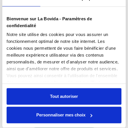
Présentation
Bienvenue sur La Bovida - Paramètres de
confidentialité
Gamme barquettes : MCL grand format
Notre site utilise des cookies pour vous assurer un
Taille barquettes : 227 x 177 mm
Caractéristiques
fonctionnement optimal de notre site internet. Les
Nombre de poses : 2
cookies nous permettent de vous faire bénéficier d'une
Laize bobine mini : 190 mm
meilleure expérience utilisateur via des contenus
Documents téléchargeables
personnalisés, de mesurer et d'analyser notre audience,
FPP_0109159220.PDF
ainsi que d'améliorer notre offre de produits et services.
Vous pouvez ainsi consentir à l'utilisation de l'ensemble
des cookies sur notre site en cliquant sur "Tout
autoriser". Cependant, si vous ne souhaitez autoriser que
Échangez par écrit
certains types de cookies, veuillez cliquer sur
Tout autoriser
"Personnaliser mes choix".
Nos experts sont disponibles par écrit pour
répondre à toutes vos questions sur le
Personnaliser mes choix
produit