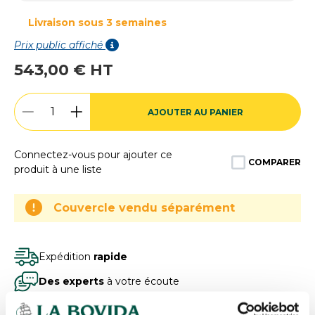
Livraison sous 3 semaines
Prix public affiché
543,00 € HT
AJOUTER AU PANIER
Connectez-vous pour ajouter ce
COMPARER
produit à une liste
Couvercle vendu séparément
Expédition
rapide
Des experts
à votre écoute
Paiement
100% sécurisé