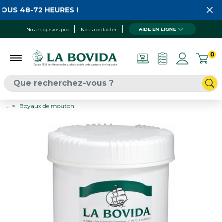
US 48-72 HEURES !
AIDE EN LIGNE
Nos magasins pro
Nous contacter
0
...
Boyaux de mouton