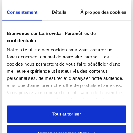
Devis
gratuits
Consentement
Détails
À propos des cookies
Présentation
Bienvenue sur La Bovida - Paramètres de
Métiers de bouche, vente à emporter...
confidentialité
Caractéristiques
Notre site utilise des cookies pour vous assurer un
Unité : Carton de 50
fonctionnement optimal de notre site internet. Les
Contenance
2250 ml
cookies nous permettent de vous faire bénéficier d'une
Produits complémentaires
Couvercle vendu séparément
Matière
RPET
meilleure expérience utilisateur via des contenus
Retrouvez le couvercle vendu
personnalisés, de mesurer et d'analyser notre audience,
séparément dans l'onglet produits
ainsi que d'améliorer notre offre de produits et services.
complémentaires
Documents téléchargeables
Vous pouvez ainsi consentir à l'utilisation de l'ensemble
Couvercle PET pour
FPP_0100381848.PDF
des cookies sur notre site en cliquant sur "Tout
saladier 2,25 L - par 50
autoriser". Cependant, si vous ne souhaitez autoriser que
Référence : 0100381849
certains types de cookies, veuillez cliquer sur
Tout autoriser
En stock
"Personnaliser mes choix".
Échangez par écrit
Prix public affiché