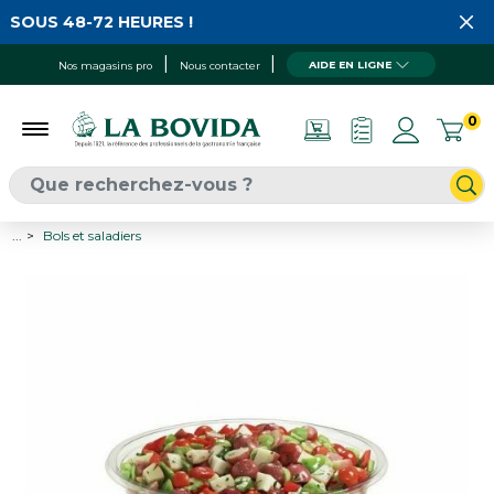
 SOUS 48-72 HEURES !
AIDE EN LIGNE
Nos magasins pro
Nous contacter
0
...
Bols et saladiers