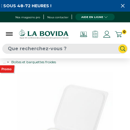
 SOUS 48-72 HEURES !
AIDE EN LIGNE
Nos magasins pro
Nous contacter
0
...
Boîtes et barquettes froides
Promo