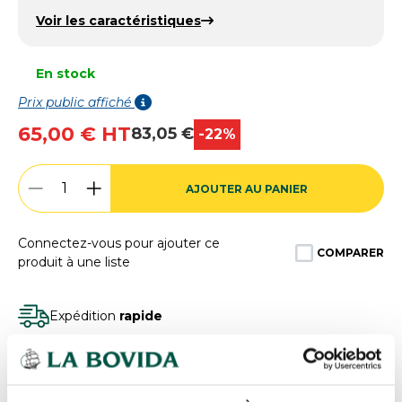
Voir les caractéristiques
En stock
Prix public affiché
65,00 € HT
83,05 €
-22%
AJOUTER AU PANIER
Connectez-vous pour ajouter ce
COMPARER
produit à une liste
Expédition
rapide
Des experts
à votre écoute
Paiement
100% sécurisé