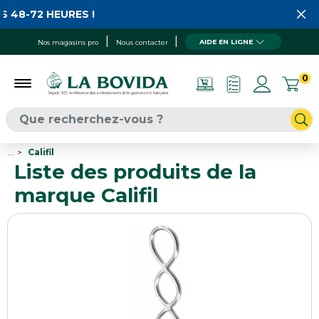
8-72 HEURES !
AIDE EN LIGNE
Nos magasins pro
Nous contacter
0
...
Califil
Liste des produits de la
marque Califil