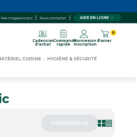
AIDE EN LIGNE
Nos magasins pro
Nous contacter
0
Cadencier
Commande
Connexion /
Panier
d'achat
rapide
Inscription
ATÉRIEL CUISINE
HYGIÈNE & SÉCURITÉ
ic
COMPARER (
0
)‎