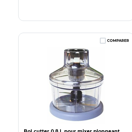
COMPARER
Bol cutter 0,8 L pour mixer plongeant