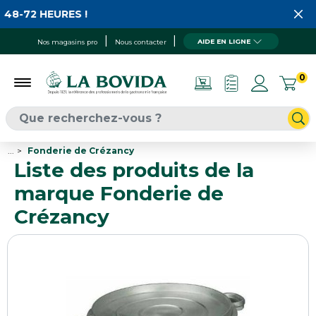
72 HEURES !
AIDE EN LIGNE
Nos magasins pro
Nous contacter
0
...
Fonderie de Crézancy
Liste des produits de la
marque Fonderie de
Crézancy