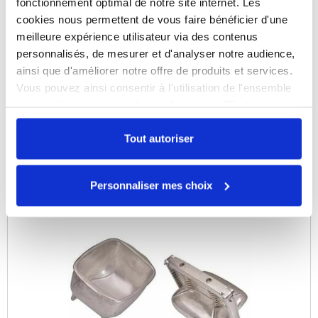
fonctionnement optimal de notre site internet. Les
cookies nous permettent de vous faire bénéficier d'une
Moule à jambon avec couenne 6 kg
meilleure expérience utilisateur via des contenus
Référence : 0109032614
personnalisés, de mesurer et d'analyser notre audience,
En stock
ainsi que d'améliorer notre offre de produits et services.
Vous pouvez ainsi consentir à l'utilisation de l'ensemble
COMPARER
des cookies sur notre site en cliquant sur "Tout
autoriser". Cependant, si vous ne souhaitez autoriser que
certains types de cookies, veuillez cliquer sur
Tout autoriser
"Personnaliser mes choix".
Personnaliser mes choix