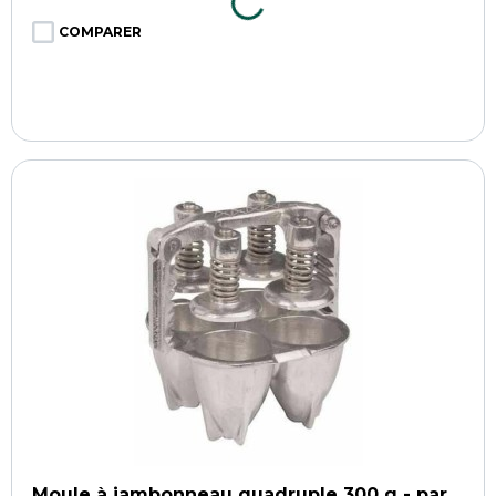
COMPARER
Moule à jambonneau quadruple 300 g - par