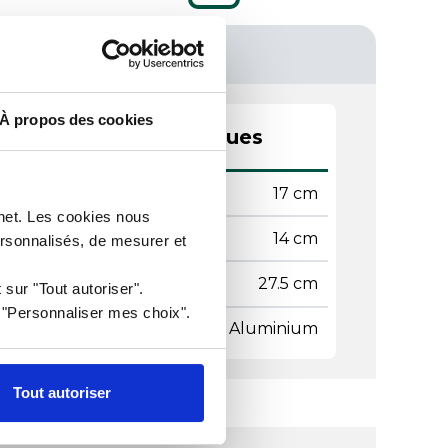
À propos des cookies
actéristiques techniques
teur
17 cm
rnet. Les cookies nous
geur
14 cm
ersonnalisés, de mesurer et
gueur
27.5 cm
 sur "Tout autoriser".
r "Personnaliser mes choix".
ière
Aluminium
Tout autoriser