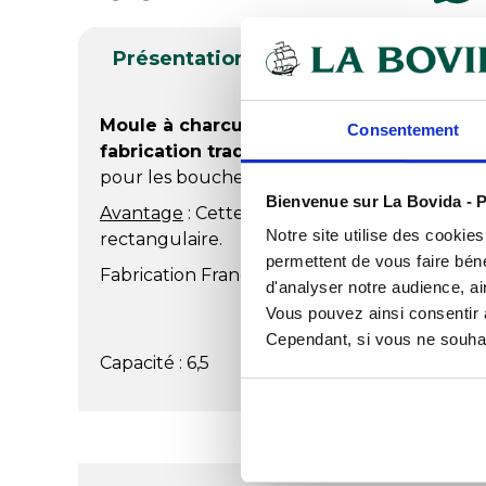
Présentation
Produits complé
Moule à charcuterie
en
aluminium
de haut
Consentement
fabrication traditionnelle de charcuterie
pour les bouchers, charcutiers et traiteurs.
Bienvenue sur La Bovida - P
Avantage
: Cette
presse à jambon
permet d
Notre site utilise des cookie
rectangulaire.
permettent de vous faire béné
Fabrication Française.
d'analyser notre audience, ai
Vous pouvez ainsi consentir à 
Cependant, si vous ne souhait
Capacité : 6,5