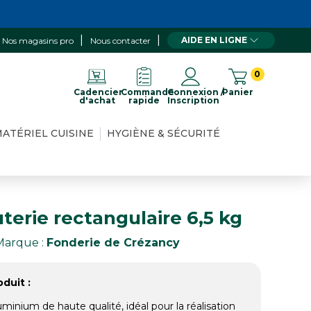
AIDE EN LIGNE
Nos magasins pro
Nous contacter
0
Cadencier
Commande
Connexion /
Panier
d'achat
rapide
Inscription
ATÉRIEL CUISINE
HYGIÈNE & SÉCURITÉ
terie rectangulaire 6,5 kg
Marque :
Fonderie de Crézancy
duit :
minium de haute qualité, idéal pour la réalisation