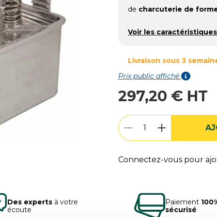
de
charcuterie de forme
Voir les caractéristiques
Livraison sous 3 semain
Prix public affiché
297,20 € HT
AJ
Connectez-vous pour ajou
Des experts
à votre
Paiement
100
écoute
sécurisé