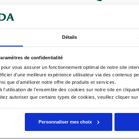
mentaires
Documents téléchargeables
e qualité. Idéal pour la
Détails
Car
 de forme rectangulaire.
Essentiel
aramètres de confidentialité
Hau
e donner une belle forme nette
s pour vous assurer un fonctionnement optimal de notre site inte
Lar
ficier d'une meilleure expérience utilisateur via des contenus p
nsi que d'améliorer notre offre de produits et services.
Lon
l'utilisation de l'ensemble des cookies sur notre site en cliquant
ez autoriser que certains types de cookies, veuillez cliquer su
Mat
Personnaliser mes choix