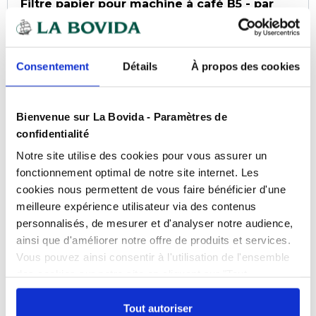
Filtre papier pour machine à café B5 - par
250
Référence : 0109008055
Livraison sous 3 semaines
Consentement
Détails
À propos des cookies
COMPARER
Bienvenue sur La Bovida - Paramètres de
confidentialité
Notre site utilise des cookies pour vous assurer un
fonctionnement optimal de notre site internet. Les
cookies nous permettent de vous faire bénéficier d'une
meilleure expérience utilisateur via des contenus
personnalisés, de mesurer et d'analyser notre audience,
ainsi que d'améliorer notre offre de produits et services.
Vous pouvez ainsi consentir à l'utilisation de l'ensemble
des cookies sur notre site en cliquant sur "Tout
autoriser". Cependant, si vous ne souhaitez autoriser que
certains types de cookies, veuillez cliquer sur
Tout autoriser