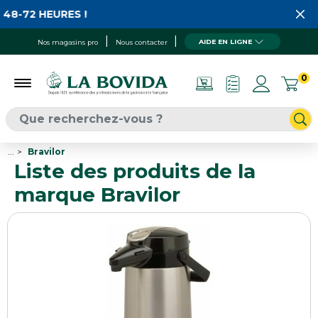
2 HEURES !
AIDE EN LIGNE
Nos magasins pro
Nous contacter
0
...
Bravilor
Liste des produits de la
marque Bravilor