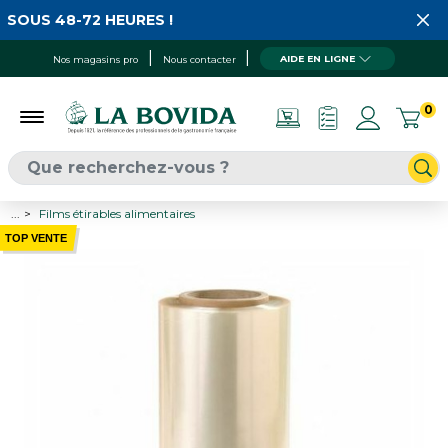
SOUS 48-72 HEURES !
AIDE EN LIGNE
Nos magasins pro
Nous contacter
0
...
Films étirables alimentaires
TOP VENTE