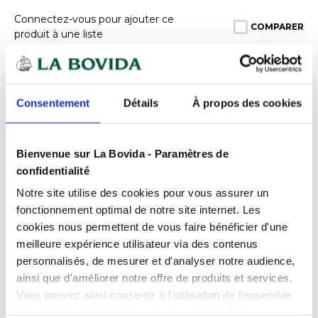
Connectez-vous pour ajouter ce
COMPARER
produit à une liste
Expédition
rapide
Des experts
à votre écoute
Consentement
Détails
À propos des cookies
Paiement
100% sécurisé
Devis
gratuits
Bienvenue sur La Bovida - Paramètres de
confidentialité
Notre site utilise des cookies pour vous assurer un
fonctionnement optimal de notre site internet. Les
Présentation
cookies nous permettent de vous faire bénéficier d'une
Rouleau film alimentaire professionnel
meilleure expérience utilisateur via des contenus
PVC 50 cm x 2000 m
Caractéristiques
personnalisés, de mesurer et d'analyser notre audience,
ainsi que d'améliorer notre offre de produits et services.
Optimisez la gestion et la conservation de vos
Conditionnement
à l'unité
Vous pouvez ainsi consentir à l'utilisation de l'ensemble
denrées alimentaires avec ce
rouleau film
Produits complémentaires
des cookies sur notre site en cliquant sur "Tout
alimentaire
Couleur
en PVC. Conçu spécifiquement pour
Transparent