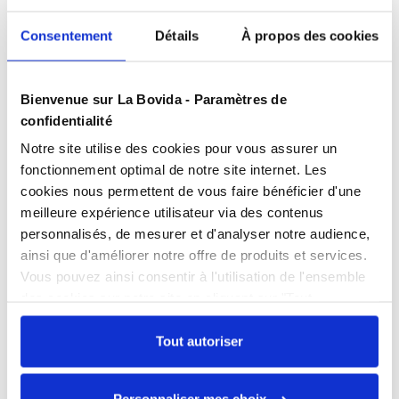
Des experts
à votre écoute
Paiement
100% sécurisé
Consentement
Détails
À propos des cookies
Devis
gratuits
Bienvenue sur La Bovida - Paramètres de
confidentialité
Présentation
Notre site utilise des cookies pour vous assurer un
Rouleau aluminium de 200 mètres. Ne pas utiliser
fonctionnement optimal de notre site internet. Les
sur des applications prolongées avec des produits
cookies nous permettent de vous faire bénéficier d'une
acides (tomates, sel, citron, vinaigre). EN 601, EN 602
Caractéristiques
meilleure expérience utilisateur via des contenus
EC 94/62 décret 92-631.
personnalisés, de mesurer et d'analyser notre audience,
Contact alimentaire
oui
ainsi que d'améliorer notre offre de produits et services.
Unité : Carton de 3
Documents téléchargeables
Contenance
Contenance spécifique
Vous pouvez ainsi consentir à l'utilisation de l'ensemble
FPP_0100221953.PDF
des cookies sur notre site en cliquant sur "Tout
Epaisseur
11 microns
autoriser". Cependant, si vous ne souhaitez autoriser que
certains types de cookies, veuillez cliquer sur
Tout autoriser
Largeur
30 cm
"Personnaliser mes choix".
Échangez par écrit
Longueur
200 m