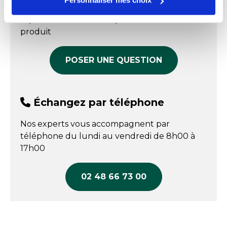
Personnaliser mes choix
Nos experts sont disponibles par écrit pour
Matière
Aluminium
répondre à toutes vos questions sur le
produit
Température maxi
380 °C
Température mini
-20 °C
POSER UNE QUESTION
Fabriqué en France
Oui
Échangez par téléphone
Nos experts vous accompagnent par
téléphone du lundi au vendredi de 8h00 à
17h00
02 48 66 73 00