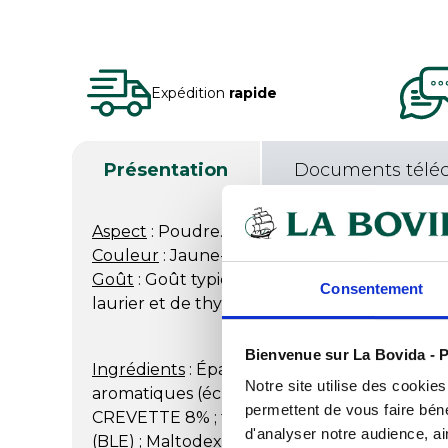
Expédition
rapide
Présentation
Documents télé
Aspect
: Poudre.
Couleur
: Jaune-orangé.
Goût
: Goût typique de crustacés et note ar
Consentement
laurier et de thym.
Bienvenue sur La Bovida - P
Ingrédients
: Épaississant : amidon de maïs mod
Notre site utilise des cookie
aromatiques (échalote, oignon, ail, poivre bla
permettent de vous faire béné
CREVETTE 8% ; fécule de pomme de terre ; 
d'analyser notre audience, ai
(BLE) ; Maltodextrine ; extrait de vin blanc