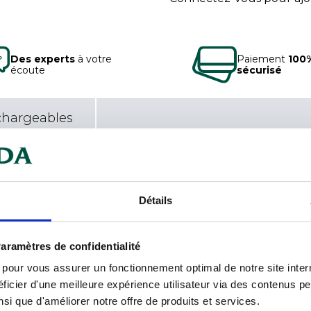
Des experts
à votre
Paiement
100
écoute
sécurisé
chargeables
Car
omatique d’échalote, d’oignon, de
Détails
All
aramètres de confidentialité
ifié E1422 ; sel ; épices et plantes
Con
s pour vous assurer un fonctionnement optimal de notre site inte
nc, laurier, thym) ; poudre de
ficier d'une meilleure expérience utilisateur via des contenus p
hydrolysat de protéine végétale
Con
nsi que d'améliorer notre offre de produits et services.
 ; arômes (CRUSTACES, POISSON) ;