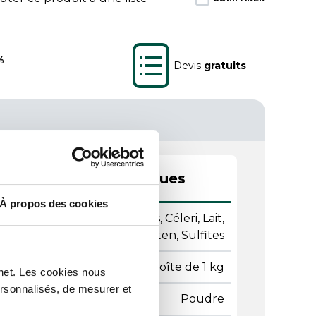
%
Devis
gratuits
actéristiques techniques
À propos des cookies
Poisson, Crustacés, Céleri, Lait,
ergènes
Gluten, Sulfites
ditionnement
Boîte de 1 kg
rnet. Les cookies nous
ersonnalisés, de mesurer et
sistance
Poudre