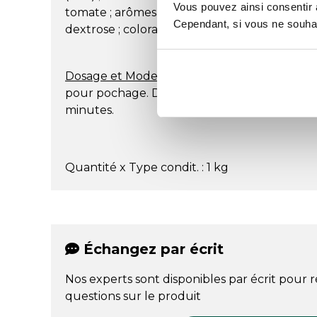
Vous pouvez ainsi consentir à 
tomate ; arômes naturels ; poudre de POISSO
Cependant, si vous ne souhait
dextrose ; colorant : extrait de paprika ; huil
Dosage et Mode d’utilisation
: 50g par litre 
pour pochage. Diluer dans un liquide tiède, 
minutes.
Quantité x Type condit. : 1 kg
Échangez par écrit
Nos experts sont disponibles par écrit pour 
questions sur le produit