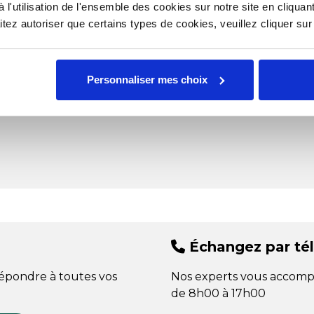
l'utilisation de l'ensemble des cookies sur notre site en cliquant
N ; jus concentré de carotte ;
Poi
ez autoriser que certains types de cookies, veuillez cliquer su
e de tournesol.
pour un fond de sauce, 30g par litre
Personnaliser mes choix
porter à ébullition et cuire deux
Échangez par té
répondre à toutes vos
Nos experts vous accomp
de 8h00 à 17h00