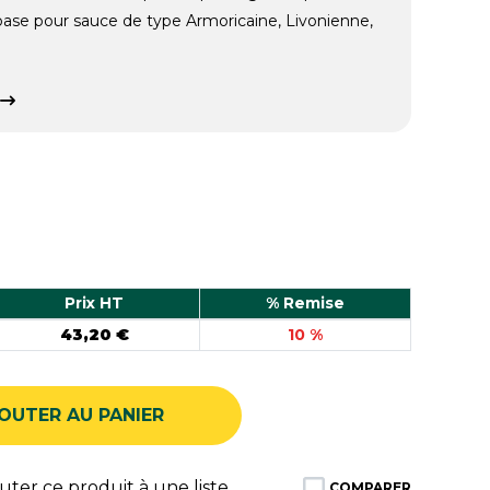
ase pour sauce de type Armoricaine, Livonienne,
Prix HT
% Remise
43,20 €
10 %
OUTER AU PANIER
ter ce produit à une liste
COMPARER