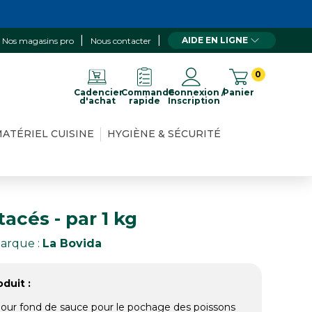
AIDE EN LIGNE
Nos magasins pro
Nous contacter
0
Cadencier
Commande
Connexion /
Panier
d'achat
rapide
Inscription
ATÉRIEL CUISINE
HYGIÈNE & SÉCURITÉ
acés - par 1 kg
arque :
La Bovida
duit :
our fond de sauce pour le pochage des poissons