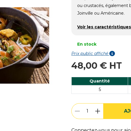
ou crustacés, également b
Joinville ou Américaine.
Voir les caractéristiques
En stock
Prix public affiché
48,00 € HT
Quantité
5
AJ
Connectez-vous pour ajou