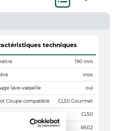
actéristiques techniques
mètre
190 mm
ière
inox
age lave-vaisselle
oui
ot Coupe compatible
CL50 Gourmet
ot Coupe compatible
CL50
ot Coupe compatible
R502