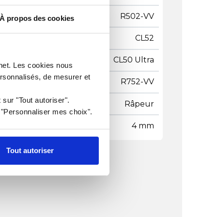
ot Coupe compatible
R502-VV
À propos des cookies
ot Coupe compatible
CL52
ot Coupe compatible
CL50 Ultra
rnet. Les cookies nous
ersonnalisés, de mesurer et
ot Coupe compatible
R752-VV
 sur "Tout autoriser".
e de coupe
Râpeur
r "Personnaliser mes choix".
lle de coupe
4 mm
Tout autoriser