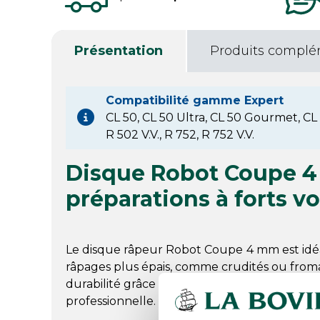
Présentation
Produits complé
Compatibilité gamme Expert
CL 50, CL 50 Ultra, CL 50 Gourmet, CL 52
R 502 V.V., R 752, R 752 V.V.
Disque Robot Coupe 4
préparations à forts v
Le disque râpeur Robot Coupe 4 mm est idéal
râpages plus épais, comme crudités ou fromage
durabilité grâce à sa conception en inox, pou
professionnelle.