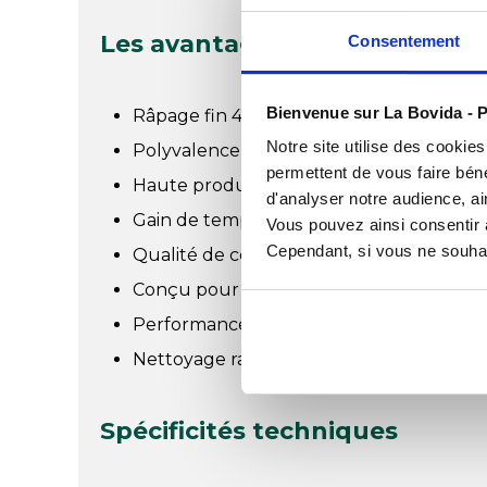
Les avantages du disque râp
Consentement
Bienvenue sur La Bovida - P
Râpage fin 4 mm pour un rendu régulie
Notre site utilise des cookie
Polyvalence d'utilisation sur légumes, fr
permettent de vous faire béné
Haute productivité avec 5 kg de fromag
d'analyser notre audience, ai
Gain de temps significatif en préparatio
Vous pouvez ainsi consentir à 
Cependant, si vous ne souhait
Qualité de coupe pour une présentatio
Conçu pour un usage intensif en envir
Performance optimale avec les robots 
Nettoyage rapide compatible lave-vaisse
Spécificités techniques