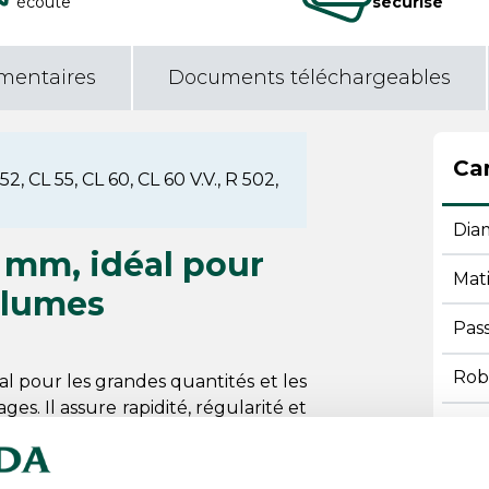
écoute
sécurisé
mentaires
Documents téléchargeables
Car
, CL 55, CL 60, CL 60 V.V., R 502,
Dia
 mm, idéal pour
Mat
olumes
Pass
Rob
 pour les grandes quantités et les
s. Il assure rapidité, régularité et
Rob
r une efficacité optimale en cuisine
Rob