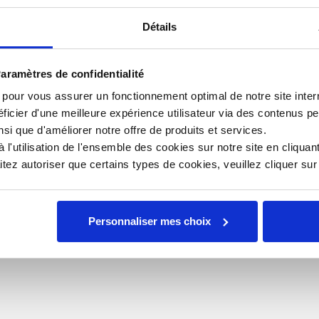
Rob
eur 4 mm Robot Coupe
Détails
Rob
aramètres de confidentialité
r
Rob
s pour vous assurer un fonctionnement optimal de notre site inte
uits et fromages
ficier d'une meilleure expérience utilisateur via des contenus p
Rob
e râpé en 2 minutes
nsi que d'améliorer notre offre de produits et services.
n de volumes importants
l'utilisation de l'ensemble des cookies sur notre site en cliquant
Typ
ez autoriser que certains types de cookies, veuillez cliquer su
n soignée
Tai
onnement professionnel
Robot Coupe
Personnaliser mes choix
lle