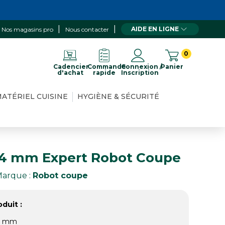
AIDE EN LIGNE
Nos magasins pro
Nous contacter
0
Cadencier
Commande
Connexion /
Panier
d'achat
rapide
Inscription
ATÉRIEL CUISINE
HYGIÈNE & SÉCURITÉ
 4 mm Expert Robot Coupe
arque :
Robot coupe
duit :
 4 mm