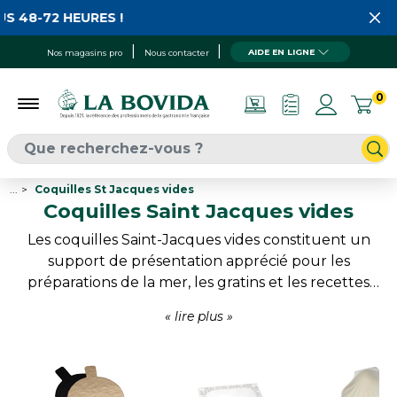
-72 HEURES !
AIDE EN LIGNE
Nos magasins pro
Nous contacter
0
...
Coquilles St Jacques vides
Coquilles Saint Jacques vides
Les coquilles Saint-Jacques vides constituent un
support de présentation apprécié pour les
préparations de la mer, les gratins et les recettes
individuelles. Naturelles, en céramique, en
aluminium ou en plastique, elles permettent de
mettre en scène les produits tout en facilitant leur
service. Leur aspect authentique ou décoratif
contribue à renforcer l’attractivité des