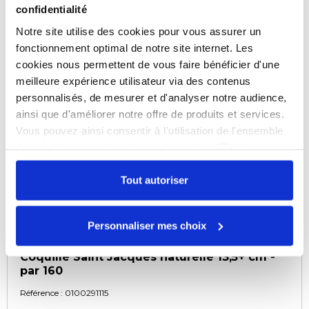
confidentialité
COMPARER
Notre site utilise des cookies pour vous assurer un
fonctionnement optimal de notre site internet. Les
cookies nous permettent de vous faire bénéficier d'une
meilleure expérience utilisateur via des contenus
personnalisés, de mesurer et d'analyser notre audience,
ainsi que d'améliorer notre offre de produits et services.
Vous pouvez ainsi consentir à l'utilisation de l'ensemble
des cookies sur notre site en cliquant sur "Tout
autoriser". Cependant, si vous ne souhaitez autoriser que
certains types de cookies, veuillez cliquer sur
Tout autoriser
"Personnaliser mes choix".
Personnaliser mes choix
Coquille Saint Jacques naturelle 13,5+ cm -
par 160
Référence :
0100291115