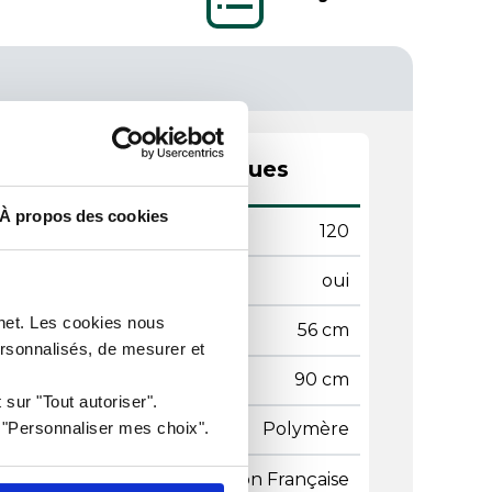
actéristiques techniques
À propos des cookies
rge maxi
120
tact alimentaire
oui
rnet. Les cookies nous
geur
56 cm
ersonnalisés, de mesurer et
gueur
90 cm
 sur "Tout autoriser".
r "Personnaliser mes choix".
ière
Polymère
gine
Fabrication Française