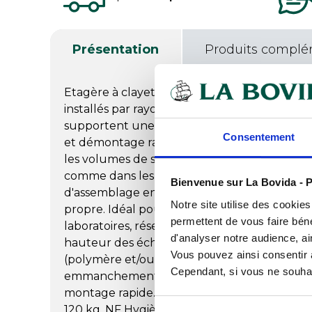
Présentation
Produits complé
Etagère à clayettes Polymère amovible. Cou
installés par rayonnage avec un maximum de 
supportent une charge uniformément répart
Consentement
et démontage rapide sans outil. Module sta
les volumes de stockage. Surface de chargem
comme dans les angles. Grande rigidité grâce
Bienvenue sur La Bovida - P
d'assemblage en Duralinox. Pour système 
Notre site utilise des cookie
propre. Idéal pour chambres froides, grandes 
permettent de vous faire béné
laboratoires, réserves, laveries... Pour comma
d'analyser notre audience, ai
hauteur des échelles, la longueur disponible 
Vous pouvez ainsi consentir à 
(polymère et/ou duralinox) et le nombre de
Cependant, si vous ne souhait
emmanchement conique permettant à une p
montage rapide. Résiste à une température 
120 kg. NF Hygiène alimentaire - NSF Food 