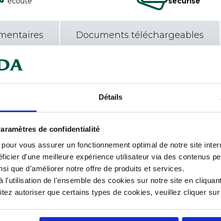
écoute
sécurisé
mentaires
Documents téléchargeables
ramment 3 à 5 niveaux sont
Car
10 niveaux. Très résistantes,
ie par niveau de 120 kg. Montage
Détails
ndard permettant de rentabiliser
Cha
ent continue sur les linéaires
 à la conception avec brides
Con
aramètres de confidentialité
de stockage en environnement
s pour vous assurer un fonctionnement optimal de notre site inte
cuisines, salles propres,
Lar
ficier d'une meilleure expérience utilisateur via des contenus p
nder, choisir la profondeur et la
nsi que d'améliorer notre offre de produits et services.
Lon
à équiper, la version des clayettes
l'utilisation de l'ensemble des cookies sur notre site en cliquant
 niveaux. Assemblage par
ez autoriser que certains types de cookies, veuillez cliquer su
Mat
ersonne seule d'assurer le
de -30°c. Charge maxi par niveau
Ori
Equipement.