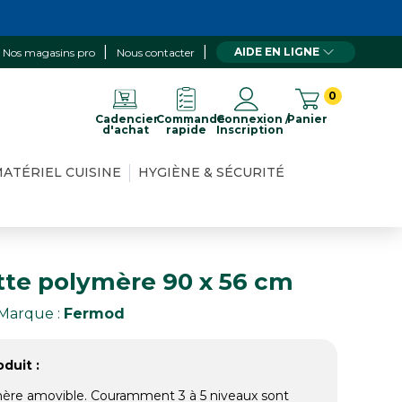
AIDE EN LIGNE
Nos magasins pro
Nous contacter
0
Cadencier
Commande
Connexion /
Panier
d'achat
rapide
Inscription
ATÉRIEL CUISINE
HYGIÈNE & SÉCURITÉ
tte polymère 90 x 56 cm
Marque :
Fermod
duit :
mère amovible. Couramment 3 à 5 niveaux sont