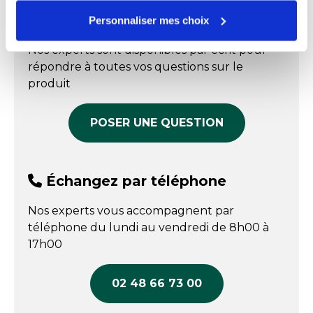
En stock
Origine
Fabrication Française
Livraison sous 
-30°c. Charge maxi par niveau 120 kg. NF Hygiène
Échangez par écrit
Personnaliser mes choix
semaines
Prix public affiché
alimentaire - NSF Food Equipement.
Fabriqué en France
Oui
Prix public affiché
101,80 € HT
Nos experts sont disponibles par écrit pour
Température min : -40 °C
595,40 € HT
COMPARER
répondre à toutes vos questions sur le
COMPARER
produit
POSER UNE QUESTION
Échangez par téléphone
Nos experts vous accompagnent par
téléphone du lundi au vendredi de 8h00 à
17h00
02 48 66 73 00