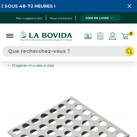
 SOUS 48-72 HEURES !
AIDE EN LIGNE
Nos magasins pro
Nous contacter
0
...
Etagères murales à claie