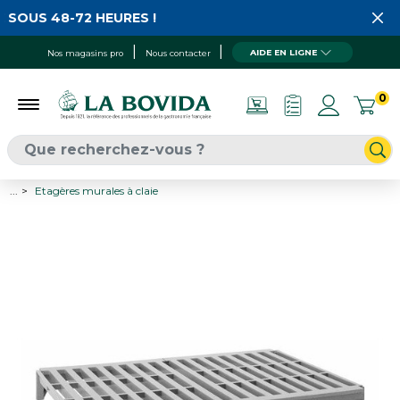
 SOUS 48-72 HEURES !
AIDE EN LIGNE
Nos magasins pro
Nous contacter
0
...
Etagères murales à claie