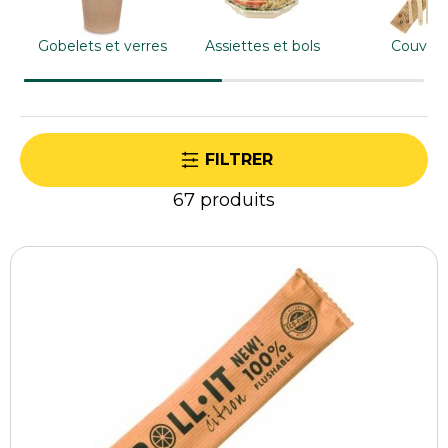
soigner l'accueil, renforcer l'image de
l'établissement et valoriser chaque prestation.
Gobelets et verres
Assiettes et bols
Couvert
FILTRER
67
produits