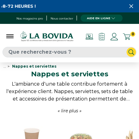
HEURES !
AIDE EN LIGNE
Nos magasins pro
Nous contacter
0
...
Nappes et serviettes
Nappes et serviettes
L'ambiance d'une table contribue fortement à
l'expérience client. Nappes, serviettes, sets de table
et accessoires de présentation permettent de
créer des univers adaptés à chaque établissement,
du service rapide aux repas festifs. Disponibles dans
de nombreux coloris et matières, ces produits
associent praticité et élégance tout en facilitant
l'organisation du service. Une solution simple pour