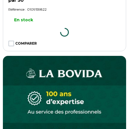
par 50
Référence :
0109159822
En stock
COMPARER