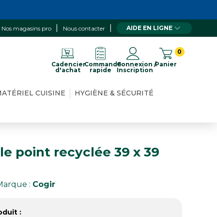
AIDE EN LIGNE
Nos magasins pro
Nous contacter
0
Cadencier
Commande
Connexion /
Panier
d'achat
rapide
Inscription
ATÉRIEL CUISINE
HYGIÈNE & SÉCURITÉ
le point recyclée 39 x 39
Marque :
Cogir
duit :