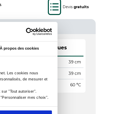
%
Devis
gratuits
actéristiques techniques
À propos des cookies
geur
39 cm
rnet. Les cookies nous
gueur
39 cm
ersonnalisés, de mesurer et
pérature maxi
60 °C
 sur "Tout autoriser".
r "Personnaliser mes choix".