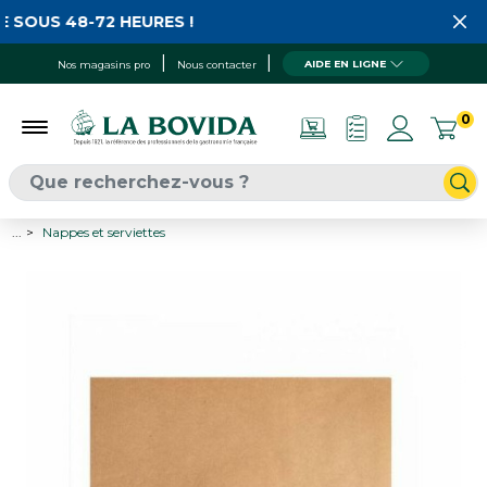
 SOUS 48-72 HEURES !
AIDE EN LIGNE
Nos magasins pro
Nous contacter
0
...
Nappes et serviettes