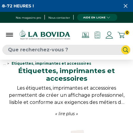
HEURES !
AIDE EN LIGNE
Nos magasins pro
Nous contacter
0
...
Etiquettes, imprimantes et accessoires
Étiquettes, imprimantes et
accessoires
Les étiquettes, imprimantes et accessoires
permettent de créer un affichage professionnel,
lisible et conforme aux exigences des métiers de
bouche. Imprimantes spécialisées, étiqueteuses,
rubans, cartes PVC et consommables associés
facilitent la gestion des informations produits, des
prix et de la traçabilité. Adaptées aux commerces