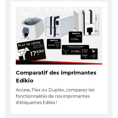
des supports réputés difficiles à marquer. Le
système d’économie de ruban limite l’utilisation à la
surface réellement imprimée, avec une marge
technique de seulement 7 mm, réduisant ainsi le
coût par carte. En conditions de stockage adaptées,
le ruban conserve ses performances jusqu’à un an
après l’achat. Une fois ouvert, il reste pleinement
fonctionnel pendant trois mois dans un
environnement sec et tempéré.
Comparatif des imprimantes
Edikio
Access, Flex ou Duplex, comparez les
fonctionnalités de nos imprimantes
d'étiquettes Edikio !