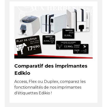
Un consommable fiable pour
l’impression alimentaire
professionnelle
Ce ruban monochrome blanc fonctionne par
transfert thermique, sans utilisation d’encre liquide.
La couche blanche est transférée par la chaleur de la
tête d’impression uniquement sur les zones à
marquer. Ce procédé garantit une excellente
précision, une régularité d’impression et une très
bonne tenue dans le temps.
Grâce au système de ruban continu, la
Comparatif des imprimantes
consommation est optimisée et le coût par
Edikio
étiquette est réduit. Ce consommable répond
parfaitement aux exigences de lisibilité, d’hygiène et
Access, Flex ou Duplex, comparez les
de conformité attendues par les professionnels des
fonctionnalités de nos imprimantes
métiers de bouche.
d'étiquettes Edikio !