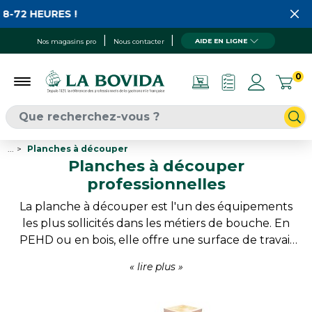
HEURES !
AIDE EN LIGNE
Nos magasins pro
Nous contacter
0
...
Planches à découper
Planches à découper
professionnelles
La planche à découper est l'un des équipements
les plus sollicités dans les métiers de bouche. En
PEHD ou en bois, elle offre une surface de travail
fiable adaptée aux différentes familles de produits
grâce au code couleur. Résistantes et faciles à
entretenir, ces planches contribuent au respect
des bonnes pratiques d'hygiène tout en assurant