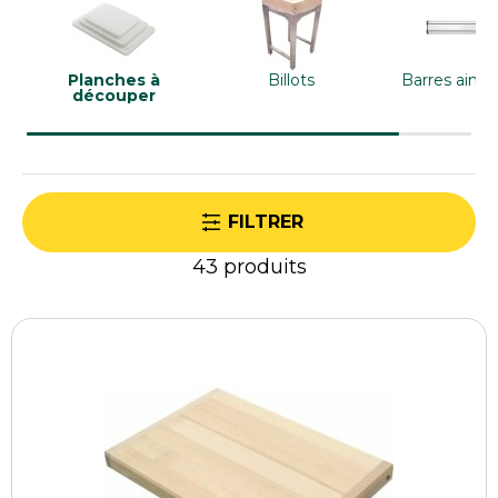
un excellent confort de découpe. Un
indispensable pour travailler efficacement au
quotidien.
Planches à
Billots
Barres aima
découper
FILTRER
43
produits