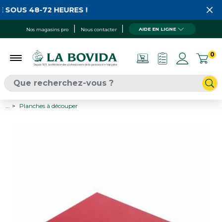
 SOUS 48-72 HEURES !
AIDE EN LIGNE
Nos magasins pro
Nous contacter
0
...
Planches à découper