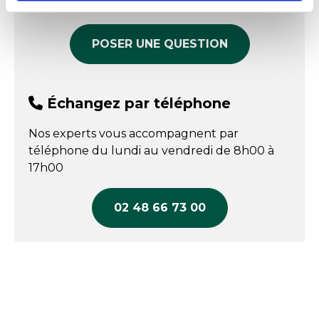
produit
Passage lave-vaisselle
oui
sous film. Plusieurs couleurs disponibles pour
mieux les différencier et éviter les
Poids
2.40 kg
contaminations croisées.
POSER UNE QUESTION
HACCP
: conforme aux normes HACCP, contact
alimentaire.
Échangez par téléphone
Plage des températures : -50°C / +80°C
Nos experts vous accompagnent par
téléphone du lundi au vendredi de 8h00 à
17h00
02 48 66 73 00