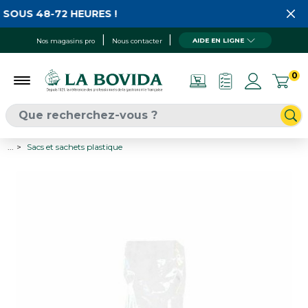
SOUS 48-72 HEURES !
AIDE EN LIGNE
Nos magasins pro
Nous contacter
0
...
Sacs et sachets plastique