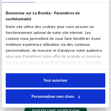
Présentation
Bienvenue sur La Bovida - Paramètres de
Sachet neutre.
confidentialité
Notre site utilise des cookies pour vous assurer un
Soufflet : 20 mm
Caractéristiques
Unité : Paquet de 500
fonctionnement optimal de notre site internet. Les
Epaisseur
50 microns
cookies nous permettent de vous faire bénéficier d'une
meilleure expérience utilisateur via des contenus
Documents téléchargeables
Largeur
8 cm
personnalisés, de mesurer et d'analyser notre audience,
FPP_0100231105.PDF
ainsi que d'améliorer notre offre de produits et services.
Longueur
17 cm
Vous pouvez ainsi consentir à l'utilisation de l'ensemble
Matière
PEBD
des cookies sur notre site en cliquant sur "Tout
Échangez par écrit
autoriser". Cependant, si vous ne souhaitez autoriser que
Soufflet
2 cm
certains types de cookies, veuillez cliquer sur
Tout autoriser
Nos experts sont disponibles par écrit pour
"Personnaliser mes choix".
répondre à toutes vos questions sur le
Personnaliser mes choix
produit