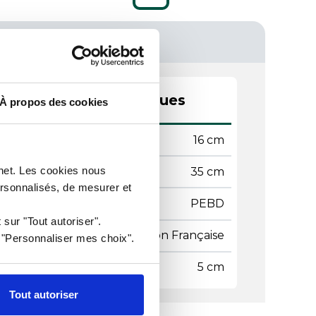
actéristiques techniques
À propos des cookies
geur
16 cm
rnet. Les cookies nous
gueur
35 cm
ersonnalisés, de mesurer et
ière
PEBD
 sur "Tout autoriser".
gine
Fabrication Française
r "Personnaliser mes choix".
flet
5 cm
Tout autoriser