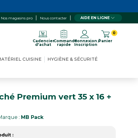
AIDE EN LIGNE
Nos magasins pro
Nous contacter
0
Cadencier
Commande
Connexion /
Panier
d'achat
rapide
Inscription
ATÉRIEL CUISINE
HYGIÈNE & SÉCURITÉ
nché Premium vert 35 x 16 +
Marque :
MB Pack
duit :