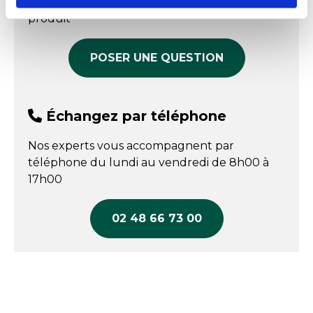
répondre à toutes vos questions sur le
COMPARER
COMPARER
produit
Poids
1.15 kg
Température maxi
+ 230 °C
POSER UNE QUESTION
Température mini
- 28 °C
Échangez par téléphone
Nos experts vous accompagnent par
téléphone du lundi au vendredi de 8h00 à
17h00
02 48 66 73 00