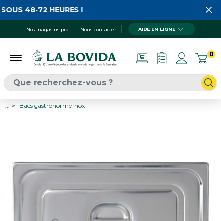
SOUS 48-72 HEURES !
AIDE EN LIGNE
Nos magasins pro
Nous contacter
0
...
Bacs gastronorme inox