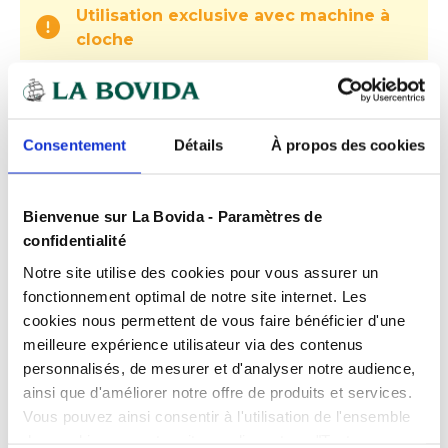
Utilisation exclusive avec machine à
cloche
Expédition
rapide
Des experts
à votre écoute
Consentement
Détails
À propos des cookies
Paiement
100% sécurisé
Devis
gratuits
Bienvenue sur La Bovida - Paramètres de
confidentialité
Notre site utilise des cookies pour vous assurer un
fonctionnement optimal de notre site internet. Les
Présentation
cookies nous permettent de vous faire bénéficier d'une
Sac sous vide 40 x 50 cm pour
meilleure expérience utilisateur via des contenus
conservation et congélation
Caractéristiques
personnalisés, de mesurer et d'analyser notre audience,
ainsi que d'améliorer notre offre de produits et services.
Le
sac sous vide de conservation 90 µ 40 x 50
Compatibilité
Congélateur
Vous pouvez ainsi consentir à l'utilisation de l'ensemble
cm
est idéal pour le conditionnement de pièces de
Produits complémentaires
des cookies sur notre site en cliquant sur "Tout
viande, poissons entiers ou préparations
Conditionnement
Paquet de 100